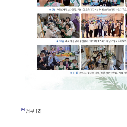
첨부 [
2
]